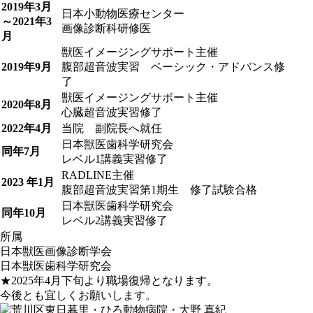
2019年3月
日本小動物医療センター
～2021年3
画像診断科研修医
月
獣医イメージングサポート主催
2019年9月
腹部超音波実習 ベーシック・アドバンス修
了
獣医イメージングサポート主催
2020年8月
心臓超音波実習修了
2022年4月
当院 副院長へ就任
日本獣医歯科学研究会
同年7月
レベル1講義実習修了
RADLINE主催
2023 年1月
腹部超音波実習第1期生 修了試験合格
日本獣医歯科学研究会
同年10月
レベル2講義実習修了
所属
日本獣医画像診断学会
日本獣医歯科学研究会
★2025年4月下旬より職場復帰となります。
今後とも宜しくお願いします。