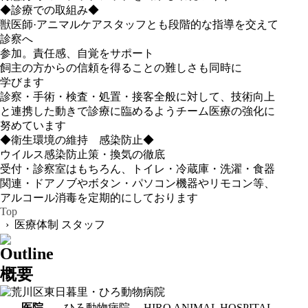
◆診療での取組み◆
獣医師·アニマルケアスタッフとも段階的な指導を交えて
診察へ
参加。責任感、自覚をサポート
飼主の方からの信頼を得ることの難しさも同時に
学びます
診察・手術・検査・処置・接客全般に対して、技術向上
と連携した動きで診療に臨めるようチーム医療の強化に
努めています
◆衛生環境の維持 感染防止◆
ウイルス感染防止策・換気の徹底
受付・診察室はもちろん、トイレ・冷蔵庫・洗濯・食器
関連・ドアノブやボタン・パソコン機器やリモコン等、
アルコール消毒を定期的にしております
Top
› 医療体制 スタッフ
Outline
概要
医院
ひろ動物病院 HIRO ANIMAL HOSPITAL