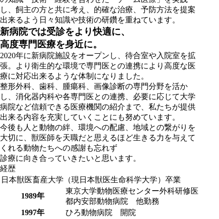
し、飼主の方と共に考え、的確な治療、予防方法を提案
出来るよう日々知識や技術の研鑽を重ねています。
新病院では受診をより快適に、
高度専門医療を身近に。
2020年に新病院施設をオープンし、待合室や入院室を拡
張。より衛生的な環境で専門医との連携により高度な医
療に対応出来るような体制になりました。
整形外科、歯科、腫瘍科、画像診断の専門分野を活か
し、消化器内科や各専門医との連携、必要に応じて大学
病院など信頼できる医療機関の紹介まで、私たちが提供
出来る内容を充実していくことにも努めています。
今後も人と動物の絆、環境への配慮、地域との繋がりを
大切に、獣医師を天職だと思えるほど生きる力を与えて
くれる動物たちへの感謝も忘れず
診療に向き合っていきたいと思います。
経歴
日本獣医畜産大学（現日本獣医生命科学大学）卒業
東京大学動物医療センター外科研修医
1989年
都内安部動物病院 他勤務
1997年
ひろ動物病院 開院