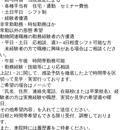
・各種手当有 住宅・通勤 セミナー費他
・土日平日 シフト制
・経験者優遇
非常勤勤務・時短勤務ほか
常勤以外の形態 希望
動物関連職種の勤務経験者の方優遇
・平日・土日 応相談、週3～4日程度シフト可能な方
未経験者の方で職種に興味がある場合はご相談くださ
い。
・午前・午後 時間帯勤務可能
・勤務経験・技能等により応相談
上記1・2に関して、感染予防を徹底した上で時間帯を区
切って見学・実習行っております。
ご希望の場合は
メール
で
「氏名、住所、連絡先電話、在籍校(または卒業校名)、経
験者の方は実務経験や職歴、実習か見学の希望週や曜
日、
その他希望内容」を入れてご送信ください。
日程と時間帯希望もできる限り受付、調整しておりま
す。
また、来院時には履歴書をご持参ください。