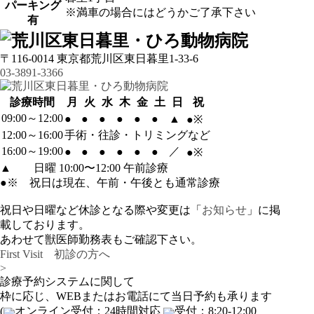
パーキング
※満車の場合にはどうかご了承下さい
有
〒116-0014 東京都荒川区東日暮里1-33-6
03-3891-3366
診療時間
月
火
水
木
金
土
日
祝
09:00～12:00
●
●
●
●
●
●
▲
●※
12:00～16:00
手術・往診・トリミングなど
16:00～19:00
／
●
●
●
●
●
●
●※
▲ 日曜 10:00〜12:00 午前診療
●※ 祝日は現在、午前・午後とも通常診療
祝日や日曜など休診となる際や変更は「
お知らせ
」に掲
載しております。
あわせて獣医師勤務表もご確認下さい。
First Visit 初診の方へ
>
診療予約システムに関して
枠に応じ、WEBまたはお電話にて当日予約も承ります
(
オンライン受付：24時間対応
受付：8:20-12:00