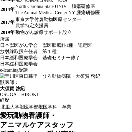
North Carolina State UNIV 腫瘍研修医
2014年
The Animal Medical Center NY 腫瘍研修医
東京大学付属動物医療センター
2017年
農学特定支援員
2019年
動物がん診療サポート設立
所属
日本獣医がん学会 獣医腫瘍科1種 認定医
放射線取扱主任者 第１種
日本緩和医療学会 基礎セミナー修了
日本緩和医療学会
e-learning受講
獣医師：
大須賀 啓紀
OSUGA HIROKI
経歴
北里大学獣医学部獣医学科 卒業
愛玩動物看護師・
アニマルケアスタッフ