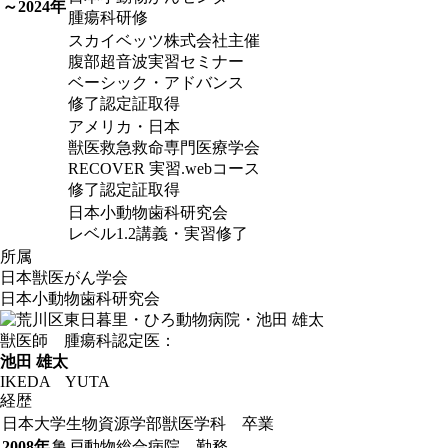
～2024年
腫瘍科研修
スカイベッツ株式会社主催
腹部超音波実習セミナー
ベーシック・アドバンス
修了認定証取得
アメリカ・日本
獣医救急救命専門医療学会
RECOVER 実習.webコース
修了認定証取得
日本小動物歯科研究会
レベル1.2講義・実習修了
所属
日本獣医がん学会
日本小動物歯科研究会
獣医師 腫瘍科認定医：
池田 雄太
IKEDA YUTA
経歴
日本大学生物資源学部獣医学科 卒業
2008年
亀戸動物総合病院 勤務