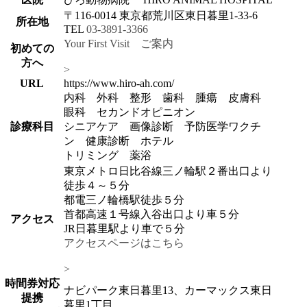
〒116-0014 東京都荒川区東日暮里1-33-6
所在地
TEL
03-3891-3366
Your First Visit ご案内
初めての
方へ
>
URL
https://www.hiro-ah.com/
内科 外科 整形 歯科 腫瘍 皮膚科
眼科 セカンドオピニオン
診療科目
シニアケア 画像診断 予防医学ワクチ
ン 健康診断 ホテル
トリミング 薬浴
東京メトロ日比谷線三ノ輪駅２番出口より
徒歩４～５分
都電三ノ輪橋駅徒歩５分
首都高速１号線入谷出口より車５分
アクセス
JR日暮里駅より車で５分
アクセスページはこちら
>
時間券対応
ナビパーク東日暮里13、カーマックス東日
提携
暮里1丁目