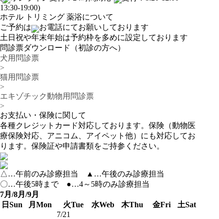
13:30-19:00)
ホテル トリミング 薬浴について
ご予約は
お電話にてお願いしております
土日祝や年末年始は予約枠を多めに設定しております
問診票ダウンロード（初診の方へ）
犬用問診票
>
猫用問診票
>
エキゾチック動物用問診票
>
お支払い・保険に関して
各種クレジットカード対応しております。保険（動物医
療保険対応、アニコム、アイペット他）にも対応してお
ります。保険証や申請書類をご持参ください。
△…午前のみ診療担当 ▲…午後のみ診療担当
〇…午後5時まで ●…4～5時のみ診療担当
7月/8月/9月
日
Sun
月
Mon
火
Tue
水
Web
木
Thu
金
Fri
土
Sat
7/21