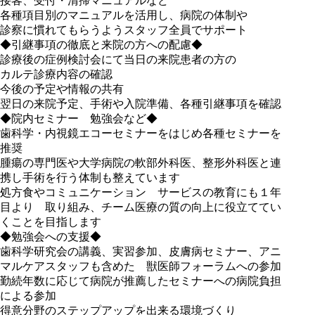
接客、受付・清掃マニュアルなど
各種項目別のマニュアルを活用し、病院の体制や
診察に慣れてもらうようスタッフ全員でサポート
◆引継事項の徹底と来院の方への配慮◆
診療後の症例検討会にて当日の来院患者の方の
カルテ診療内容の確認
今後の予定や情報の共有
翌日の来院予定、手術や入院準備、各種引継事項を確認
◆院内セミナー 勉強会など◆
歯科学・内視鏡エコーセミナーをはじめ各種セミナーを
推奨
腫瘍の専門医や大学病院の軟部外科医、整形外科医と連
携し手術を行う体制も整えています
処方食やコミュニケーション サービスの教育にも１年
目より 取り組み、チーム医療の質の向上に役立ててい
くことを目指します
◆勉強会への支援◆
歯科学研究会の講義、実習参加、皮膚病セミナー、アニ
マルケアスタッフも含めた 獣医師フォーラムへの参加
勤続年数に応じて病院が推薦したセミナーへの病院負担
による参加
得意分野のステップアップを出来る環境づくり