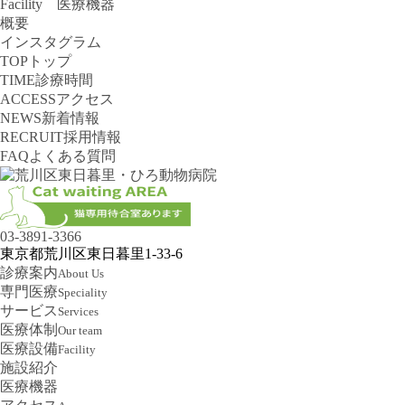
Facility 医療機器
概要
インスタグラム
TOP
トップ
TIME
診療時間
ACCESS
アクセス
NEWS
新着情報
RECRUIT
採用情報
FAQ
よくある質問
03-3891-3366
東京都荒川区東日暮里1-33-6
診療案内
About Us
専門医療
Speciality
サービス
Services
医療体制
Our team
医療設備
Facility
施設紹介
医療機器