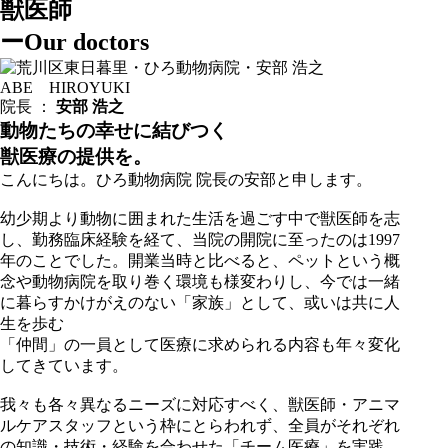
獣医師
ー
Our doctors
ABE HIROYUKI
院長 ：
安部 浩之
動物たちの幸せに結びつく
獣医療の提供を。
こんにちは。ひろ動物病院 院長の安部と申します。
幼少期より動物に囲まれた生活を過ごす中で獣医師を志
し、勤務臨床経験を経て、当院の開院に至ったのは1997
年のことでした。開業当時と比べると、ペットという概
念や動物病院を取り巻く環境も様変わりし、今では一緒
に暮らすかけがえのない「家族」として、或いは共に人
生を歩む
「仲間」の一員として医療に求められる内容も年々変化
してきています。
我々も各々異なるニーズに対応すべく、獣医師・アニマ
ルケアスタッフという枠にとらわれず、全員がそれぞれ
の知識・技術・経験を合わせた「チーム医療」を実践