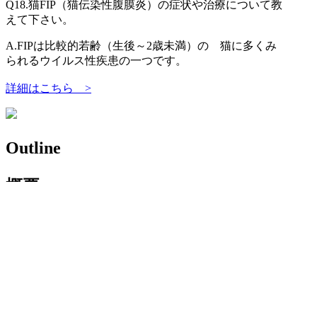
Q18.
猫FIP（猫伝染性腹膜炎）の症状や治療について教
えて下さい。
A.
FIPは比較的若齢（生後～2歳未満）の 猫に多くみ
られるウイルス性疾患の一つです。
詳細はこちら
>
Outline
概要
ひろ動物病院 HIRO ANIMAL
医院
HOSPITAL
〒116-0014 東京都荒川区東日暮里1-33-6
所在地
TEL
03-3891-3366