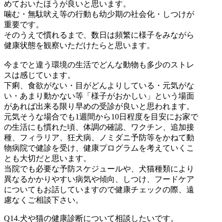
めておいたほうが良いと思います。
噛む・無駄吠え等の行動も幼少期の社会化・しつけが
重要です。
そのうえで慣れるまで、数日は頻繁に様子をみながら
健康状態を観察いただけたらと思います。
今までと違う環境の生活でどんな動物も多少のストレ
スは感じています。
下痢、食欲がない・目がどんよりしている・元気がな
い・あまり動かない等「様子がおかしい」という場面
があれば出来る限り早めの受診が良いと思われます。
元気そうな場合でも1週間から10日程度を目安にお家で
の生活にも慣れた頃、体調の確認、ワクチン、追加接
種、フィラリア、狂犬病、ノミダニ予防等をかねて動
物病院で健診を受け、健康プログラムを考えていくこ
とも大切だと思います。
当院でも必要な予防スケジュールや、犬猫種類により
異なるかかりやすい病気や傾向、しつけ、フードケア
についてもお話していますので健康チェックの際、遠
慮なくご相談下さい。
Q14.
犬や猫の健康診断について相談したいです。