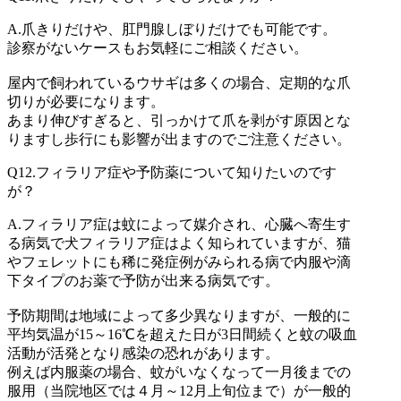
A.
爪きりだけや、肛門腺しぼりだけでも可能です。
診察がないケースもお気軽にご相談ください。
屋内で飼われているウサギは多くの場合、定期的な爪
切りが必要になります。
あまり伸びすぎると、引っかけて爪を剥がす原因とな
りますし歩行にも影響が出ますのでご注意ください。
Q12.
フィラリア症や予防薬について知りたいのです
が？
A.
フィラリア症は蚊によって媒介され、心臓へ寄生す
る病気で犬フィラリア症はよく知られていますが、猫
やフェレットにも稀に発症例がみられる病で内服や滴
下タイプのお薬で予防が出来る病気です。
予防期間は地域によって多少異なりますが、一般的に
平均気温が15～16℃を超えた日が3日間続くと蚊の吸血
活動が活発となり感染の恐れがあります。
例えば内服薬の場合、蚊がいなくなって一月後までの
服用（当院地区では４月～12月上旬位まで）が一般的