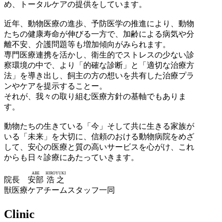
め、トータルケアの提供をしています。
近年、動物医療の進歩、予防医学の推進により、動物
たちの健康寿命が伸びる一方で、加齢による病気や分
離不安、介護問題等も増加傾向がみられます。
専門医療連携を活かし、衛生的でストレスの少ない診
察環境の中で、より「的確な診断」と「適切な治療方
法」を導き出し、飼主の方の想いを共有した治療プラ
ンやケアを提示することー。
それが、我々の取り組む医療方針の基軸でもありま
す。
動物たちの生きている「今」そして共に生きる家族が
いる「未来」を大切に、信頼のおける動物病院をめざ
して、安心の医療と質の高いサービスを心がけ、これ
からも日々診療にあたっていきます。
ABE
HIROYUKI
院長
安部
浩之
獣医療ケアチームスタッフ一同
Clinic