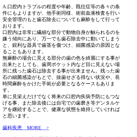
A.
口腔内トラブルの程度や年齢、既往症等の各々の条
件にもよりますが、他手術同様、術前血液検査を行い
安全管理のもと歯石除去についても麻酔をして行って
おります。
口腔内は非常に繊細な部分で動物自身が触られるのを
嫌う傾向にあり、万一でも歯石除去中に動いてしまう
と、鋭利な器具で歯茎を傷つけ、細菌感染の原因とな
ることもあります。
無麻酔の場合に見える部分の歯の色を綺麗にする事が
出来たとしても、歯周ポケット内など目に見えない場
所に残った歯石は除去する事が出来ません。残った歯
石の細菌感染がもとで、抜歯せざる得ない状況や、長
時間麻酔をかけた手術が必要となるケースもありま
す。
単に見栄えだけでなく将来の口腔内疾病予防にもつな
げる事、また除去後には自宅での歯磨き等デンタルケ
アを継続することで、健康な状態を維持していければ
と思います。
歯科疾患 MORE
>