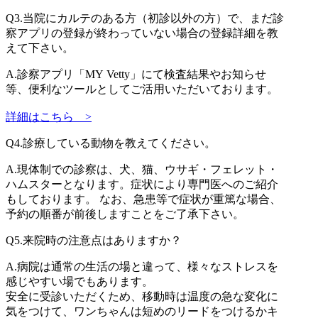
Q3.
当院にカルテのある方（初診以外の方）で、まだ診
察アプリの登録が終わっていない場合の登録詳細を教
えて下さい。
A.
診察アプリ「MY Vetty」にて検査結果やお知らせ
等、便利なツールとしてご活用いただいております。
詳細はこちら
>
Q4.
診療している動物を教えてください。
A.
現体制での診察は、犬、猫、ウサギ・フェレット・
ハムスターとなります。症状により専門医へのご紹介
もしております。 なお、急患等で症状が重篤な場合、
予約の順番が前後しますことをご了承下さい。
Q5.
来院時の注意点はありますか？
A.
病院は通常の生活の場と違って、様々なストレスを
感じやすい場でもあります。
安全に受診いただくため、移動時は温度の急な変化に
気をつけて、ワンちゃんは短めのリードをつけるかキ