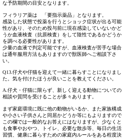
な予防期間の目安となります。
フィラリア薬は 「要指示薬品」となります。
感染した状態で投薬を行うとショック症状が出る可能
性があり、そのため投与前に現在感染していないかど
うか血液検査（抗原検査）をして陰性であるかどうか
を調べる必要性があります。
少量の血液で判定可能ですが、血液検査が苦手な場合
は通年服用方法もありますので獣医師へご相談下さ
い。
Q13.
仔犬や仔猫を迎えて一緒に暮らすことになりまし
た。気を付けたほうが良いことを教えてください。
A.
仔犬・仔猫に限らず、新しく迎える動物についての
相談や質問を受けることが多々あります。
まず家庭環境に既に他の動物がいるか、また家族構成
や小さい子供さんと同居かどうか等にもよりますので
この欄では一般的なお答えにはなりますが、少なくと
も食事やおやつ、トイレ、必要な散歩等、毎日の生活
習慣、健康に暮らすための家庭内ルールをある程度決