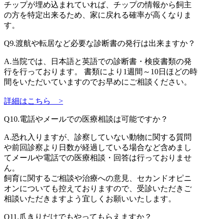
チップが埋め込まれていれば、チップの情報から飼主
の方を特定出来るため、家に戻れる確率が高くなりま
す。
Q9.
渡航や転居など必要な診断書の発行は出来ますか？
A.
当院では、日本語と英語での診断書・検疫書類の発
行を行っております。 書類により1週間～10日ほどの時
間をいただいていますのでお早めにご相談ください。
詳細はこちら
>
Q10.
電話やメールでの医療相談は可能ですか？
A.
恐れ入りますが、診察していない動物に関する質問
や前回診察より日数が経過している場合など含めまし
てメールや電話での医療相談・回答は行っておりませ
ん。
飼育に関するご相談や治療への意見、セカンドオピニ
オンについても控えておりますので、受診いただきご
相談いただきますよう宜しくお願いいたします。
Q11.
爪きりだけでもやってもらえますか？