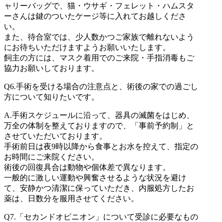
ャリーバッグで、猫・ウサギ・フェレット・ハムスタ
ーさんは鍵のついたケージ等に入れてお越しくださ
い。
また、待合室では、少人数かつご家族で離れないよう
にお待ちいただけますようお願いいたします。
飼主の方には、マスク着用でのご来院・手指消毒もご
協力お願いしております。
Q6.
手術を受ける場合の注意点と、術後の家での過ごし
方について知りたいです。
A.
手術スケジュールに沿って、器具の滅菌をはじめ、
万全の体制を整えておりますので、「事前予約制」と
させていただいております。
手術前日は夜9時以降から食事とお水を控えて、指定の
お時間にご来院ください。
術後の回復具合は動物や個体差で異なります。
一般的に激しい運動や興奮させるような状況を避け
て、安静かつ清潔に保っていただき、内服処方したお
薬は、日数分を服用させてください。
Q7.
「セカンドオピニオン」について受診に必要なもの