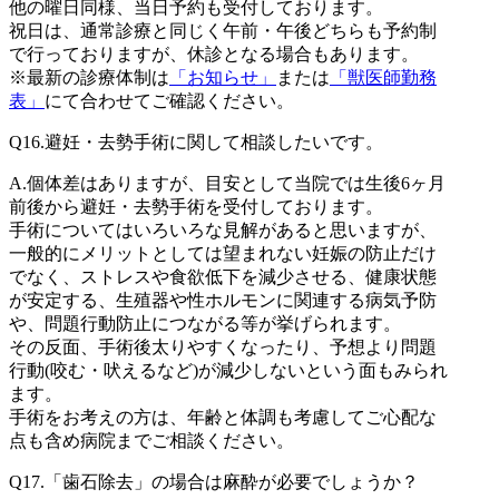
他の曜日同様、当日予約も受付しております。
祝日は、通常診療と同じく午前・午後どちらも予約制
で行っておりますが、休診となる場合もあります。
※最新の診療体制は
「お知らせ」
または
「獣医師勤務
表」
にて合わせてご確認ください。
Q16.
避妊・去勢手術に関して相談したいです。
A.
個体差はありますが、目安として当院では生後6ヶ月
前後から避妊・去勢手術を受付しております。
手術についてはいろいろな見解があると思いますが、
一般的にメリットとしては望まれない妊娠の防止だけ
でなく、ストレスや食欲低下を減少させる、健康状態
が安定する、生殖器や性ホルモンに関連する病気予防
や、問題行動防止につながる等が挙げられます。
その反面、手術後太りやすくなったり、予想より問題
行動(咬む・吠えるなど)が減少しないという面もみられ
ます。
手術をお考えの方は、年齢と体調も考慮してご心配な
点も含め病院までご相談ください。
Q17.
「歯石除去」の場合は麻酔が必要でしょうか？